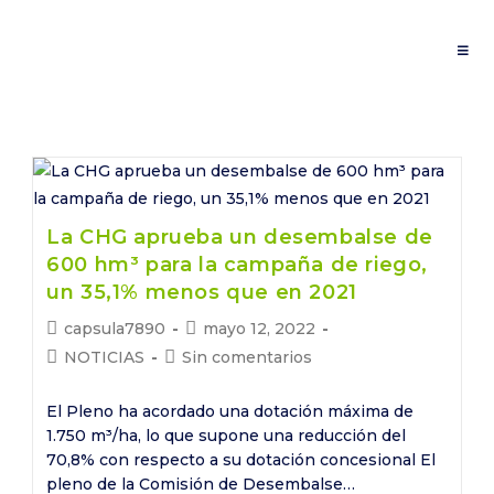
Saltar
al
contenido
La CHG aprueba un desembalse de
600 hm³ para la campaña de riego,
un 35,1% menos que en 2021
Autor
Publicación
capsula7890
mayo 12, 2022
de
de
Categoría
Comentarios
NOTICIAS
Sin comentarios
la
la
de
de
entrada:
entrada:
la
la
El Pleno ha acordado una dotación máxima de
entrada:
entrada:
1.750 m³/ha, lo que supone una reducción del
70,8% con respecto a su dotación concesional El
pleno de la Comisión de Desembalse…