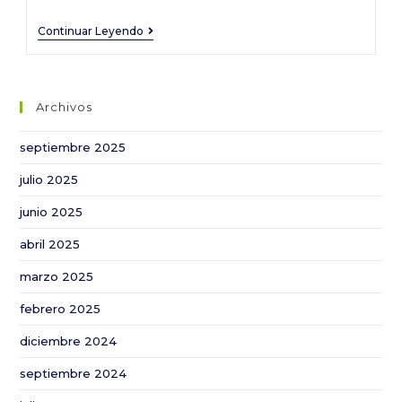
La
Continuar Leyendo
CHG
aprueba
un
Archivos
desembalse
de
septiembre 2025
600
julio 2025
hm³
para
junio 2025
la
abril 2025
campaña
de
marzo 2025
riego,
febrero 2025
un
diciembre 2024
35,1%
menos
septiembre 2024
que