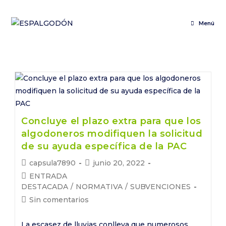
Saltar
al
Menú
contenido
Concluye el plazo extra para que los
algodoneros modifiquen la solicitud
de su ayuda específica de la PAC
Autor
Publicación
capsula7890
junio 20, 2022
de
de
Categoría
ENTRADA
la
la
de
DESTACADA
/
NORMATIVA
/
SUBVENCIONES
entrada:
entrada:
la
Comentarios
Sin comentarios
entrada:
de
la
La escasez de lluvias conlleva que numerosos