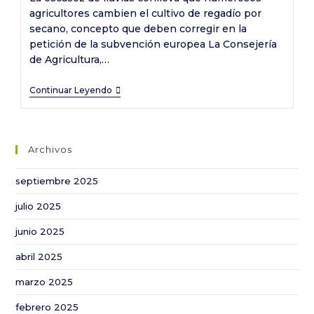
entrada:
agricultores cambien el cultivo de regadío por
secano, concepto que deben corregir en la
petición de la subvención europea La Consejería
de Agricultura,…
Concluye
Continuar Leyendo
el
plazo
extra
Archivos
para
que
septiembre 2025
los
julio 2025
algodoneros
modifiquen
junio 2025
la
abril 2025
solicitud
de
marzo 2025
su
febrero 2025