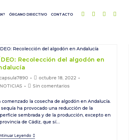
AN?
ÓRGANO DIRECTIVO
CONTACTO
ÍDEO: Recolección del algodón en
ndalucía
tor
Publicación
capsula7890
octubre 18, 2022
de
tegoría
Comentarios
NOTICIAS
Sin comentarios
la
de
trada:
entrada:
la
 comenzado la cosecha de algodón en Andalucía.
trada:
entrada:
 sequía ha provocado una reducción de la
perficie sembrada y de la producción, excepto en
 provincia de Cádiz, que sí…
VÍDEO:
ntinuar Leyendo