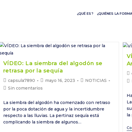
¿QUÉ ES?
¿QUIÉNES LA FORM
V
VÍDEO: La siembra del algodón se
A
retrasa por la sequía
Au
de
Autor
Publicación
Categoría
capsula7890
mayo 16, 2023
NOTICIAS
Ca
la
de
de
de
de
Comentarios
Sin comentarios
en
la
la
la
la
de
Ha
entrada:
entrada:
entrada:
en
la
La
La siembra del algodón ha comenzado con retraso
entrada:
su
por la poca dotación de agua y la incertidumbre
la
respecto a las lluvias. La pertinaz sequía está
complicando la siembra de algunos…
Co