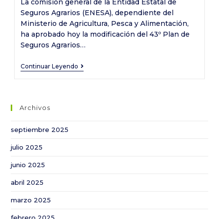
La comisión general de la Entidad Estatal de
entrada:
Seguros Agrarios (ENESA), dependiente del
Ministerio de Agricultura, Pesca y Alimentación,
ha aprobado hoy la modificación del 43º Plan de
Seguros Agrarios…
La
Continuar Leyendo
subvención
estatal
de
Archivos
la
prima
septiembre 2025
del
julio 2025
seguro
agrario
junio 2025
sube
abril 2025
10
puntos
marzo 2025
porcentuales
febrero 2025