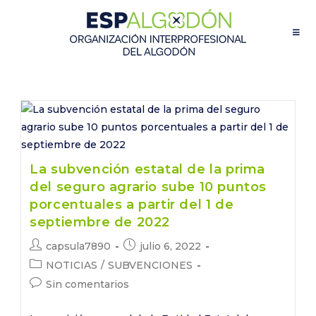
Saltar
al
contenido
La subvención estatal de la prima
del seguro agrario sube 10 puntos
porcentuales a partir del 1 de
septiembre de 2022
Autor
Publicación
capsula7890
julio 6, 2022
de
de
Categoría
NOTICIAS
/
SUBVENCIONES
la
la
de
Comentarios
Sin comentarios
entrada:
entrada:
la
de
entrada:
la