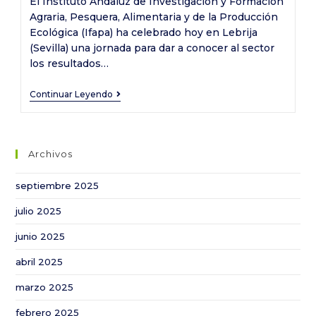
El Instituto Andaluz de Investigación y Formación
entrada:
entrada:
Agraria, Pesquera, Alimentaria y de la Producción
Ecológica (Ifapa) ha celebrado hoy en Lebrija
(Sevilla) una jornada para dar a conocer al sector
los resultados…
La
Continuar Leyendo
Junta
da
a
Archivos
conocer
en
septiembre 2025
Lebrija
julio 2025
(Sevilla)
los
junio 2025
resultados
abril 2025
de
los
marzo 2025
ensayos
febrero 2025