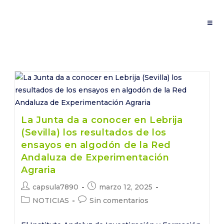
Saltar
al
contenido
La Junta da a conocer en Lebrija
(Sevilla) los resultados de los
ensayos en algodón de la Red
Andaluza de Experimentación
Agraria
Autor
Publicación
capsula7890
marzo 12, 2025
de
de
Categoría
Comentarios
NOTICIAS
Sin comentarios
la
la
de
de
entrada:
entrada:
la
la