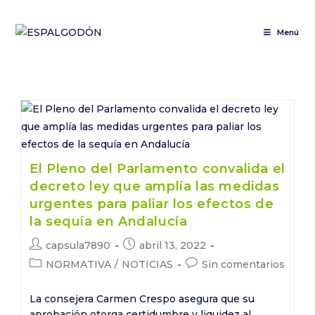
Saltar
al
Menú
contenido
El Pleno del Parlamento convalida el
decreto ley que amplía las medidas
urgentes para paliar los efectos de
la sequía en Andalucía
Autor
Publicación
capsula7890
abril 13, 2022
de
de
Categoría
Comentarios
NORMATIVA
/
NOTICIAS
Sin comentarios
la
la
de
de
entrada:
entrada:
la
la
La consejera Carmen Crespo asegura que su
entrada:
entrada:
aprobación otorga certidumbre y liquidez al