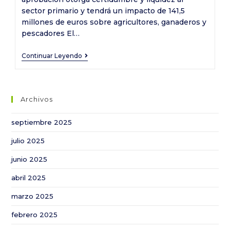
sector primario y tendrá un impacto de 141,5
millones de euros sobre agricultores, ganaderos y
pescadores El…
El
Continuar Leyendo
Pleno
del
Parlamento
Archivos
convalida
el
septiembre 2025
decreto
julio 2025
ley
que
junio 2025
amplía
abril 2025
las
medidas
marzo 2025
urgentes
febrero 2025
para