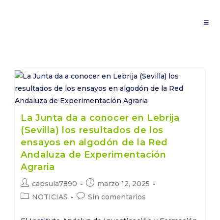
Saltar
al
contenido
La Junta da a conocer en Lebrija
(Sevilla) los resultados de los
ensayos en algodón de la Red
Andaluza de Experimentación
Agraria
Autor
Publicación
capsula7890
marzo 12, 2025
de
de
Categoría
Comentarios
NOTICIAS
Sin comentarios
la
la
de
de
entrada:
entrada:
la
la