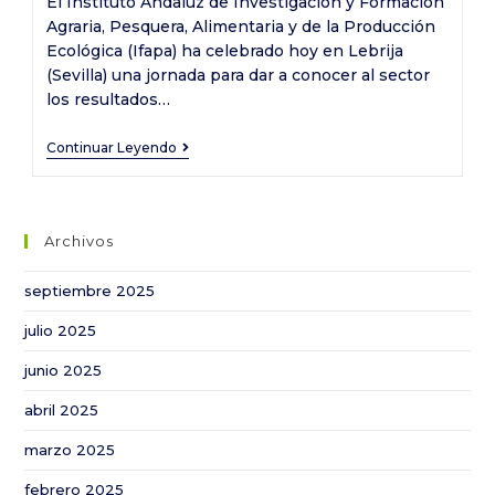
El Instituto Andaluz de Investigación y Formación
entrada:
entrada:
Agraria, Pesquera, Alimentaria y de la Producción
Ecológica (Ifapa) ha celebrado hoy en Lebrija
(Sevilla) una jornada para dar a conocer al sector
los resultados…
La
Continuar Leyendo
Junta
da
a
Archivos
conocer
en
septiembre 2025
Lebrija
julio 2025
(Sevilla)
los
junio 2025
resultados
abril 2025
de
los
marzo 2025
ensayos
febrero 2025