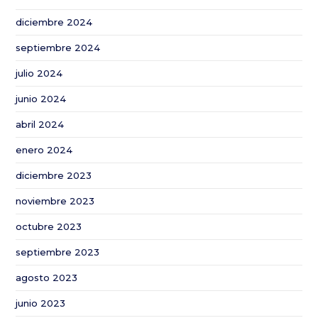
en
diciembre 2024
algodón
de
septiembre 2024
la
julio 2024
Red
Andaluza
junio 2024
de
abril 2024
Experimentación
Agraria
enero 2024
diciembre 2023
noviembre 2023
octubre 2023
septiembre 2023
agosto 2023
junio 2023