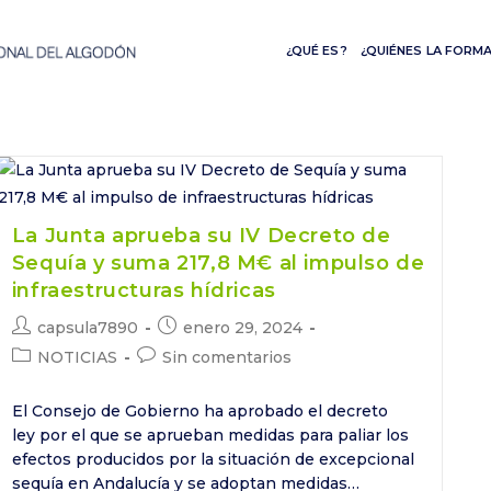
¿QUÉ ES?
¿QUIÉNES LA FORM
La Junta aprueba su IV Decreto de
Sequía y suma 217,8 M€ al impulso de
infraestructuras hídricas
Autor
Publicación
capsula7890
enero 29, 2024
de
de
Categoría
Comentarios
NOTICIAS
Sin comentarios
la
la
de
de
entrada:
entrada:
la
la
El Consejo de Gobierno ha aprobado el decreto
entrada:
entrada:
ley por el que se aprueban medidas para paliar los
efectos producidos por la situación de excepcional
sequía en Andalucía y se adoptan medidas…