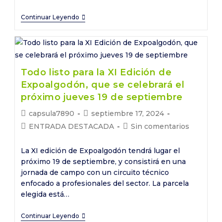
La
Continuar Leyendo
XI
Edición
de
Expolgodón
Todo listo para la XI Edición de
se
Expoalgodón, que se celebrará el
cierra
próximo jueves 19 de septiembre
con
Autor
Publicación
capsula7890
septiembre 17, 2024
la
de
de
Categoría
Comentarios
ENTRADA DESTACADA
Sin comentarios
participación
la
la
de
de
de
entrada:
entrada:
la
la
La XI edición de Expoalgodón tendrá lugar el
casi
entrada:
entrada:
próximo 19 de septiembre, y consistirá en una
200
jornada de campo con un circuito técnico
profesionales
enfocado a profesionales del sector. La parcela
del
elegida está…
sector
Todo
Continuar Leyendo