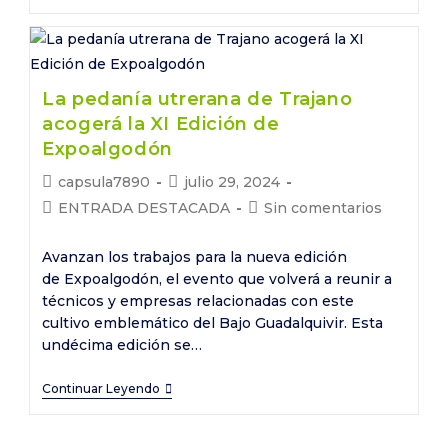
listo
para
la
XI
La pedanía utrerana de Trajano
Edición
acogerá la XI Edición de
de
Expoalgodón
Expoalgodón,
Autor
Publicación
capsula7890
julio 29, 2024
que
de
de
Categoría
Comentarios
ENTRADA DESTACADA
Sin comentarios
se
la
la
de
de
celebrará
entrada:
entrada:
la
la
Avanzan los trabajos para la nueva edición
el
entrada:
entrada:
de Expoalgodón, el evento que volverá a reunir a
próximo
técnicos y empresas relacionadas con este
jueves
cultivo emblemático del Bajo Guadalquivir. Esta
19
undécima edición se…
de
septiembre
La
Continuar Leyendo
pedanía
utrerana