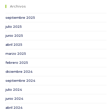
de
Archivos
Trajano
acogerá
septiembre 2025
la
julio 2025
XI
Edición
junio 2025
de
abril 2025
Expoalgodón
marzo 2025
febrero 2025
diciembre 2024
septiembre 2024
julio 2024
junio 2024
abril 2024