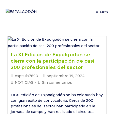
Saltar
al
Menú
contenido
La XI Edición de Expolgodón se
cierra con la participación de casi
200 profesionales del sector
Autor
Publicación
capsula7890
septiembre 19, 2024
de
de
Categoría
Comentarios
NOTICIAS
Sin comentarios
la
la
de
de
entrada:
entrada:
la
la
La XI edición de Expoalgodón se ha celebrado hoy
entrada:
entrada:
con gran éxito de convocatoria. Cerca de 200
profesionales del sector han participado en la
jornada de campo y han realizado el circuito…