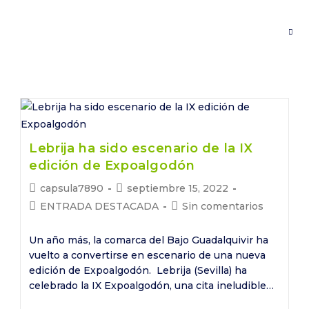
Saltar
al
contenido
Lebrija ha sido escenario de la IX
edición de Expoalgodón
Autor
Publicación
capsula7890
septiembre 15, 2022
de
de
Categoría
Comentarios
ENTRADA DESTACADA
Sin comentarios
la
la
de
de
entrada:
entrada:
la
la
Un año más, la comarca del Bajo Guadalquivir ha
entrada:
entrada:
vuelto a convertirse en escenario de una nueva
edición de Expoalgodón. Lebrija (Sevilla) ha
celebrado la IX Expoalgodón, una cita ineludible…