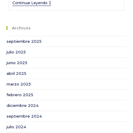
Lebrija
Continuar Leyendo
ha
sido
escenario
Archivos
de
la
septiembre 2025
IX
julio 2025
edición
de
junio 2025
Expoalgodón
abril 2025
marzo 2025
febrero 2025
diciembre 2024
septiembre 2024
julio 2024