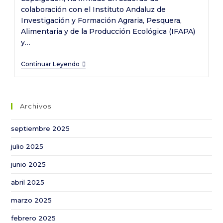
colaboración con el Instituto Andaluz de
Investigación y Formación Agraria, Pesquera,
Alimentaria y de la Producción Ecológica (IFAPA)
y…
Espalgodón
Continuar Leyendo
firma
un
acuerdo
Archivos
con
IFAPA
septiembre 2025
e
julio 2025
Inditex
para
junio 2025
avanzar
abril 2025
en
I+D+i
marzo 2025
e
febrero 2025