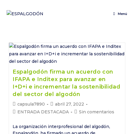
Saltar
al
Menú
contenido
Espalgodón firma un acuerdo con
IFAPA e Inditex para avanzar en
I+D+i e incrementar la sostenibilidad
del sector del algodón
Autor
Publicación
capsula7890
abril 27, 2022
de
de
Categoría
Comentarios
ENTRADA DESTACADA
Sin comentarios
la
la
de
de
entrada:
entrada:
la
la
La organización interprofesional del algodón,
entrada:
entrada:
Espalgodón, ha firmado un acuerdo de