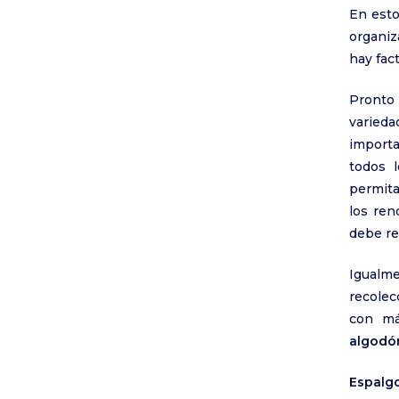
En esto
organiz
hay fac
Pronto 
varieda
importa
todos 
permita
los ren
debe re
Igualm
recolec
con má
algodó
Espalg