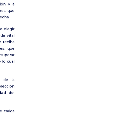
ón, y la
res que
echa.
e elegir
de vital
n reciba
es, que
 superar
 lo cual
o de la
olección
dad del
 traiga