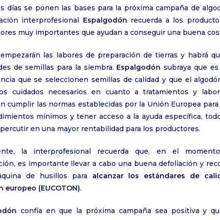
s días se ponen las bases para la próxima campaña de algod
ación interprofesional
Espalgodón
recuerda a los producto
tores muy importantes que ayudan a conseguir una buena cos
empezarán las labores de preparación de tierras y habrá qu
des de semillas para la siembra.
Espalgodón
subraya que es 
ncia que se seleccionen semillas de calidad y que el algodó
los cuidados necesarios en cuanto a tratamientos y labor
n cumplir las normas establecidas por la Unión Europea para
dimientos mínimos y tener acceso a la ayuda específica, todo
percutir en una mayor rentabilidad para los productores.
ente, la interprofesional recuerda que, en el moment
ción, es importante llevar a cabo una buena defoliación y rec
quina de husillos para
alcanzar los estándares de cali
n europeo (EUCOTON)
.
odón
confía en que la próxima campaña sea positiva y que