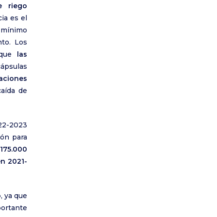
e riego
ia es el
o mínimo
to. Los
n que
las
ápsulas
aciones
caída de
22-2023
dón para
175.000
n 2021-
o
, ya que
ortante