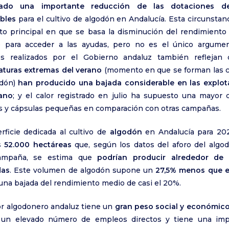
ado una importante reducción de las dotaciones d
bles
para el cultivo de algodón en Andalucía. Esta circunstanc
o principal en que se basa la disminución del rendimient
e para acceder a las ayudas, pero no es el único argumen
es realizados por el Gobierno andaluz también refleja
turas extremas del verano
(momento en que se forman las c
odón)
han producido una bajada considerable en las explot
ano
; y el calor registrado en julio ha supuesto una mayor 
 y cápsulas pequeñas en comparación con otras campañas.
rficie dedicada al cultivo de
algodón
en Andalucía para 20
s
52.000 hectáreas
que, según los datos del aforo del algo
ampaña, se estima que
podrían producir alrededor de 
das
. Este volumen de algodón supone un
27,5% menos que e
una bajada del rendimiento medio de casi el 20%.
or algodonero andaluz tiene un
gran peso social y económic
 un elevado número de empleos directos y tiene una imp