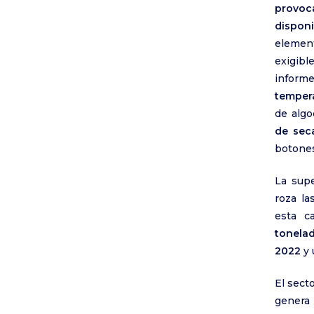
provoc
disponi
element
exigibl
inform
tempera
de alg
de sec
botones
La supe
roza la
esta c
tonela
2022
y 
El sect
genera