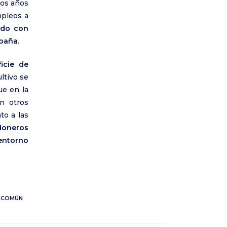
mos años
pleos a
ado con
mpaña
.
icie de
ltivo se
ue en la
n otros
to a las
doneros
ntorno
A COMÚN