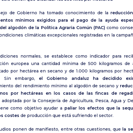
sejo de Gobierno ha tomado conocimiento de la
reducción
ientos mínimos exigidos para el pago de la ayuda especí
 del algodón de la Política Agraria Común (PAC)
como conse
condiciones climáticas excepcionales registradas en la campa
iciones normales, se establece como indicador para recib
ción europea una cantidad mínima de 500 kilogramos de 
tado por hectárea en secano y de 1.000 kilogramos por hec
o. Sin embargo,
el Gobierno andaluz ha decidido exi
iento del rendimiento mínimo al algodón de secano y
reduc
amos por hectáreas en los casos de las fincas de regad
 adoptada por la Consejería de Agricultura, Pesca, Agua y De
tiene como objetivo ayudar a
paliar los efectos que la sequ
os costes
de producción que está sufriendo el sector.
udios ponen de manifiesto, entre otras cuestiones, que
la s