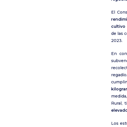
El Con
rendim
cultivo
de las 
2023.
En cond
subven
recolec
regadí
cumplim
kilogr
medida,
Rural, 
elevad
Los est