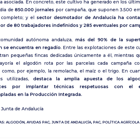
ia asociada. En concreto, este cultivo ha generado en los últi
dia de
850.000 jornales
por campaña, que suponen 3.500 em
 completo; y el
sector desmotador de Andalucía ha cont
or de 80 trabajadores indefinidos y 285 eventuales por ca
comunidad autónoma andaluza,
más del 90% de la superf
n se encuentra en regadío
. Entre las explotaciones de este cu
ran pequeñas fincas dedicadas únicamente a él, mientras q
ayoría el algodón rota por las parcelas cada campaña co
s como, por ejemplo, la remolacha, el maíz o el trigo. En cuan
as utilizadas,
destaca la amplia apuesta de los algo
uces por implantar técnicas respetuosas con el e
ladas en la Producción Integrada.
 Junta de Andalucía
AS:
ALGODÓN
,
AYUDAS PAC
,
JUNTA DE ANDALUCÍA
,
PAC
,
POLÍTICA AGRÍCOL