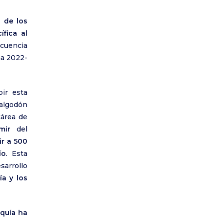
 de los
fica al
cuencia
ña 2022-
ir esta
algodón
tárea de
mir
del
ir a 500
ío
. Esta
sarrollo
ía y los
equía ha