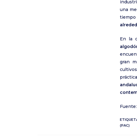
industr
una me
tiempo
alreded
En la 
algodó
encuent
gran m
cultivo
práctic
andal
contemp
Fuente:
ETIQUET
(PAC)