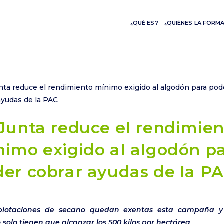
¿QUÉ ES?
¿QUIÉNES LA FORM
Junta reduce el rendimien
imo exigido al algodón p
er cobrar ayudas de la P
plotaciones de secano quedan exentas esta campaña y
 solo tienen que alcanzar los 500 kilos por hectárea