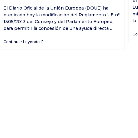
El
entrada:
en
la
Lu
El Diario Oficial de la Unión Europea (DOUE) ha
entrada:
mi
publicado hoy la modificación del Reglamento UE nº
la
1305/2013 del Consejo y del Parlamento Europeo,
para permitir la concesión de una ayuda directa…
Co
La
Continuar Leyendo
UE
publica
la
modificación
reglamentaria
que
permitirá
destinar
un
5
%
de