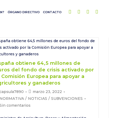
AN?
ÓRGANO DIRECTIVO
CONTACTO
spaña obtiene 64,5 millones de
uros del fondo de crisis activado por
a Comisión Europea para apoyar a
gricultores y ganaderos
tor
Publicación
capsula7890
marzo 23, 2022
de
tegoría
NORMATIVA
/
NOTICIAS
/
SUBVENCIONES
la
mentarios
Sin comentarios
trada:
entrada:
trada: