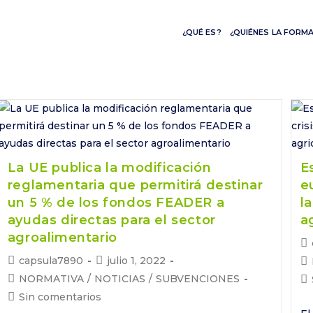
¿QUÉ ES?
¿QUIÉNES LA FORM
La UE publica la modificación
E
reglamentaria que permitirá destinar
e
un 5 % de los fondos FEADER a
l
ayudas directas para el sector
a
agroalimentario
Au
de
Autor
Publicación
capsula7890
julio 1, 2022
Ca
la
de
de
de
Categoría
NORMATIVA
/
NOTICIAS
/
SUBVENCIONES
Co
en
la
la
la
de
de
Comentarios
Sin comentarios
entrada:
entrada:
en
la
la
de