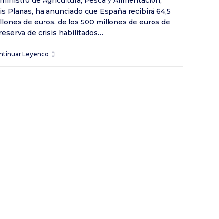
 ministro de Agricultura, Pesca y Alimentación,
trada:
is Planas, ha anunciado que España recibirá 64,5
llones de euros, de los 500 millones de euros de
 reserva de crisis habilitados…
España
ntinuar Leyendo
obtiene
64,5
millones
de
euros
del
fondo
de
crisis
activado
por
la
Comisión