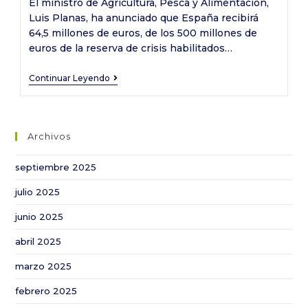
El ministro de Agricultura, Pesca y Alimentación,
entrada:
Luis Planas, ha anunciado que España recibirá
64,5 millones de euros, de los 500 millones de
euros de la reserva de crisis habilitados…
España
Continuar Leyendo
obtiene
64,5
millones
Archivos
de
euros
septiembre 2025
del
julio 2025
fondo
de
junio 2025
crisis
abril 2025
activado
por
marzo 2025
la
febrero 2025
Comisión