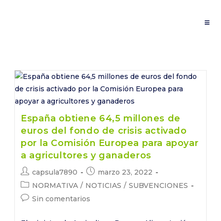
Saltar
al
contenido
España obtiene 64,5 millones de
euros del fondo de crisis activado
por la Comisión Europea para apoyar
a agricultores y ganaderos
Autor
Publicación
capsula7890
marzo 23, 2022
de
de
Categoría
NORMATIVA
/
NOTICIAS
/
SUBVENCIONES
la
la
de
Comentarios
Sin comentarios
entrada:
entrada:
la
de
entrada:
la