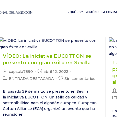
¿QUÉ ES?
¿QUIÉNES LA FORM
VÍDEO: La iniciativa EUCOTTON se
presentó con gran éxito en Sevilla
L
p
Autor
Publicación
capsula7890
abril 12, 2023
g
de
de
Categoría
Comentarios
ENTRADA DESTACADA
Sin comentarios
a
la
la
de
de
entrada:
entrada:
la
la
Au
El pasado 29 de marzo se presentó en Sevilla
entrada:
entrada:
de
la iniciativa EUCOTTON, un sello de calidad y
Ca
la
sostenibilidad para el algodón europeo. European
de
en
Cotton Alliance (ECA) organizó un evento que ha
la
Es
en
reunido en…
Es