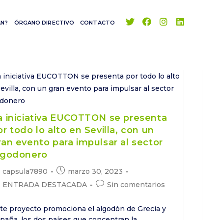
AN?
ÓRGANO DIRECTIVO
CONTACTO
a iniciativa EUCOTTON se presenta
or todo lo alto en Sevilla, con un
ran evento para impulsar al sector
lgodonero
tor
Publicación
capsula7890
marzo 30, 2023
de
tegoría
Comentarios
ENTRADA DESTACADA
Sin comentarios
la
de
trada:
entrada:
la
te proyecto promociona el algodón de Grecia y
trada:
entrada:
paña, los dos países que concentran la