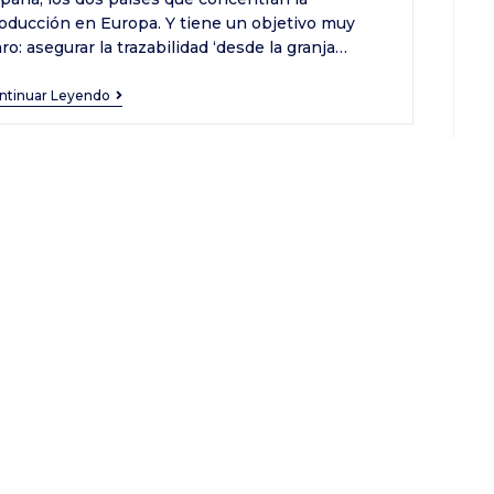
oducción en Europa. Y tiene un objetivo muy
aro: asegurar la trazabilidad ‘desde la granja…
La
ntinuar Leyendo
iniciativa
EUCOTTON
se
presenta
por
todo
lo
alto
en
Sevilla,
con
un
gran
evento