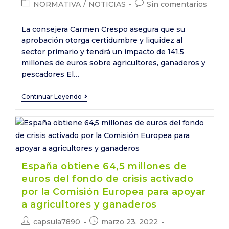
de
de
Categoría
Comentarios
NORMATIVA
/
NOTICIAS
Sin comentarios
compensar
la
la
de
de
a
entrada:
entrada:
la
la
La consejera Carmen Crespo asegura que su
agricultores,
entrada:
entrada:
aprobación otorga certidumbre y liquidez al
ganaderos
sector primario y tendrá un impacto de 141,5
y
millones de euros sobre agricultores, ganaderos y
pescadores
pescadores El…
por
la
El
Continuar Leyendo
subida
Pleno
del
del
precio
Parlamento
de
convalida
carburantes
el
España obtiene 64,5 millones de
y
decreto
euros del fondo de crisis activado
fertilizantes
ley
por la Comisión Europea para apoyar
que
a agricultores y ganaderos
amplía
Autor
Publicación
capsula7890
marzo 23, 2022
las