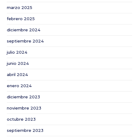
por
marzo 2025
la
febrero 2025
Comisión
diciembre 2024
Europea
para
septiembre 2024
apoyar
julio 2024
a
agricultores
junio 2024
y
abril 2024
ganaderos
enero 2024
diciembre 2023
noviembre 2023
octubre 2023
septiembre 2023