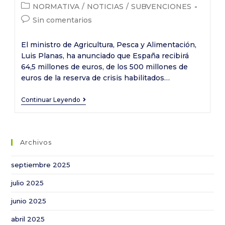
de
de
Categoría
NORMATIVA
/
NOTICIAS
/
SUBVENCIONES
medidas
la
la
de
Comentarios
urgentes
Sin comentarios
entrada:
entrada:
la
de
para
entrada:
la
El ministro de Agricultura, Pesca y Alimentación,
paliar
entrada:
Luis Planas, ha anunciado que España recibirá
los
64,5 millones de euros, de los 500 millones de
efectos
euros de la reserva de crisis habilitados…
de
la
España
Continuar Leyendo
sequía
obtiene
en
64,5
Andalucía
millones
Archivos
de
euros
septiembre 2025
del
julio 2025
fondo
de
junio 2025
crisis
abril 2025
activado