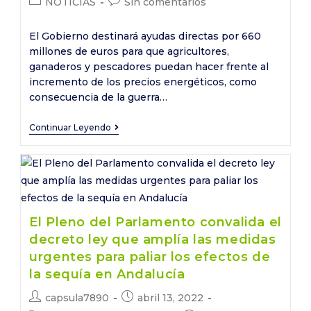
Categoría
Comentarios
NOTICIAS
Sin comentarios
la
la
de
de
entrada:
entrada:
la
la
El Gobierno destinará ayudas directas por 660
entrada:
entrada:
millones de euros para que agricultores,
ganaderos y pescadores puedan hacer frente al
incremento de los precios energéticos, como
consecuencia de la guerra…
El
Continuar Leyendo
Gobierno
destina
660
millones
de
El Pleno del Parlamento convalida el
euros
decreto ley que amplía las medidas
en
urgentes para paliar los efectos de
ayudas
la sequía en Andalucía
directas
Autor
Publicación
capsula7890
abril 13, 2022
para